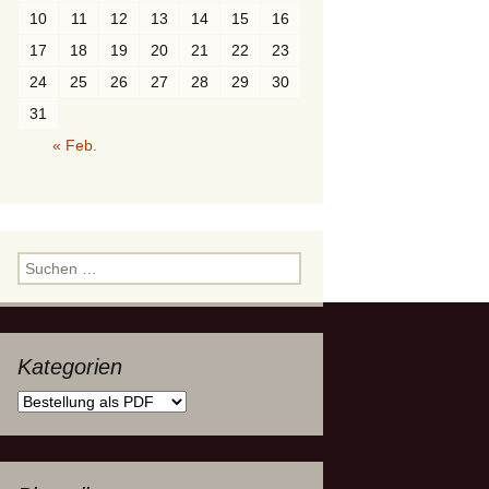
10
11
12
13
14
15
16
Würfel
Ordnungen
Polygone
Durchdringung
17
18
19
20
21
22
23
Prisma
Paare
24
25
26
27
28
29
30
31
Pyramide
« Feb.
Polyeder
Rotationskörper
Suchen
nach:
Kategorien
Kategorien