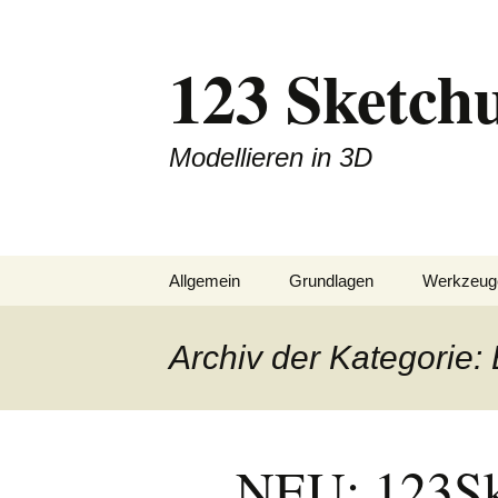
Zum
Inhalt
123 Sketch
springen
Modellieren in 3D
Allgemein
Grundlagen
Werkzeug
Downloads
Ableitungen
Zeichnen
Archiv der Kategorie:
Blog
Achsen im Raum
Konstrukt
Impressum
Komponenten
Ändern
NEU: 123Sk
Linien / Flächen
Finish