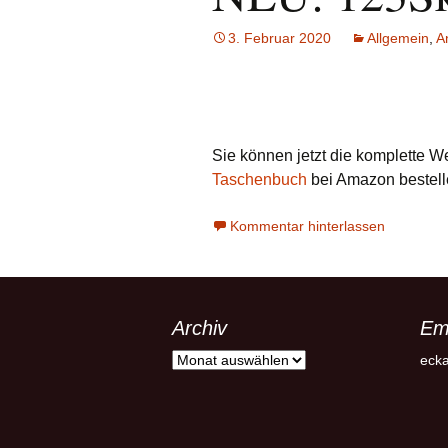
Rendern
Plugins
3. Februar 2020
Allgemein
,
A
Sie können jetzt die komplette W
Taschenbuch
bei Amazon bestell
Kommentar hinterlassen
Archiv
Em
Archiv
ecka