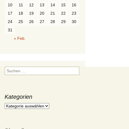
10
11
12
13
14
15
16
Würfel
Ordnungen
Polygone
Durchdringung
17
18
19
20
21
22
23
Prisma
Paare
24
25
26
27
28
29
30
31
Pyramide
« Feb.
Polyeder
Rotationskörper
Suchen
nach:
Kategorien
Kategorien