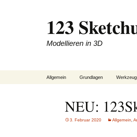
Zum
Inhalt
123 Sketch
springen
Modellieren in 3D
Allgemein
Grundlagen
Werkzeug
Downloads
Ableitungen
Zeichnen
NEU: 123Sk
Blog
Achsen im Raum
Konstrukt
Impressum
Komponenten
Ändern
3. Februar 2020
Allgemein
,
A
Linien / Flächen
Finish