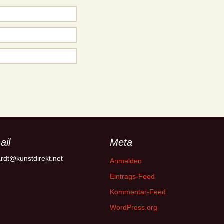
ail
Meta
rdt@kunstdirekt.net
Anmelden
Eintrags-Feed
Kommentar-Feed
WordPress.org