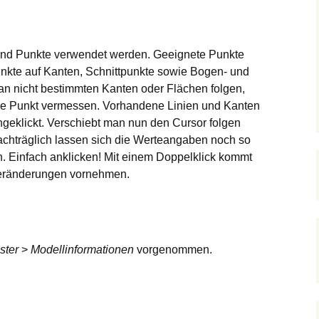
Bearbeiten
Vieleck
Schnittebenen
Drücken / Ziehen
Text
Links
Position
1001bit
Kreis
Folge mir!
Maßangaben
Favoriten
Gehen
SketchUcation
Bezier & Co.
d Punkte verwendet werden. Geeignete Punkte
unkte auf Kanten, Schnittpunkte sowie Bogen- und
Radiergummi
Stile
Umschauen
Google
Follow me…
an nicht bestimmten Kanten oder Flächen folgen,
ge Punkt vermessen. Vorhandene Linien und Kanten
Skalieren
Schatten
Kreis(bogen)
eklickt. Verschiebt man nun den Cursor folgen
achträglich lassen sich die Werteangaben noch so
Versatz
1001
en. Einfach anklicken! Mit einem Doppelklick kommt
Veränderungen vornehmen.
Verschneiden
Offset on surface
Verschieben
Mauern…
ster
>
Modellinformationen
vorgenommen.