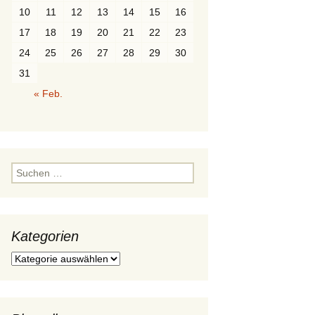
10
11
12
13
14
15
16
Würfel
Ordnungen
Polygone
Durchdringung
17
18
19
20
21
22
23
Prisma
Paare
24
25
26
27
28
29
30
31
Pyramide
« Feb.
Polyeder
Rotationskörper
Suchen
nach:
Kategorien
Kategorien