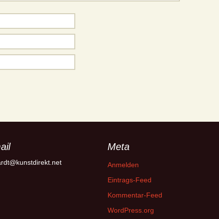
ail
Meta
rdt@kunstdirekt.net
Anmelden
Eintrags-Feed
Kommentar-Feed
WordPress.org