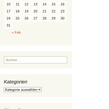
10
11
12
13
14
15
16
Würfel
Ordnungen
Polygone
Durchdringung
17
18
19
20
21
22
23
Prisma
Paare
24
25
26
27
28
29
30
31
Pyramide
« Feb.
Polyeder
Rotationskörper
Suchen
nach:
Kategorien
Kategorien