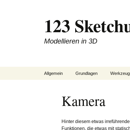
Zum
Inhalt
123 Sketch
springen
Modellieren in 3D
Allgemein
Grundlagen
Werkzeug
Downloads
Ableitungen
Zeichnen
Kamera
Blog
Achsen im Raum
Konstrukt
Impressum
Komponenten
Ändern
Hinter diesem etwas irreführenden
Linien / Flächen
Finish
Funktionen, die etwas mit stati