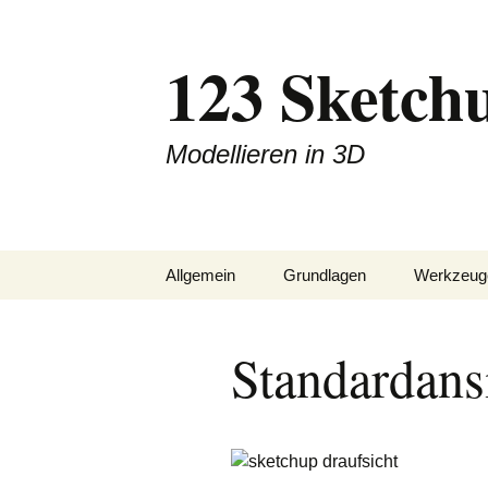
Zum
Inhalt
123 Sketch
springen
Modellieren in 3D
Allgemein
Grundlagen
Werkzeug
Downloads
Ableitungen
Zeichnen
Standardans
Blog
Achsen im Raum
Konstrukt
Impressum
Komponenten
Ändern
Linien / Flächen
Finish