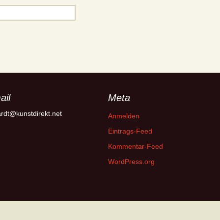
ail
Meta
rdt@kunstdirekt.net
Anmelden
Eintrags-Feed
Kommentar-Feed
WordPress.org