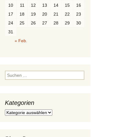
10
11
12
13
14
15
16
Würfel
Ordnungen
Polygone
Durchdringung
17
18
19
20
21
22
23
Prisma
Paare
24
25
26
27
28
29
30
31
Pyramide
« Feb.
Polyeder
Rotationskörper
Suchen
nach:
Kategorien
Kategorien