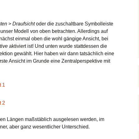
Bearbeiten
Vieleck
Schnittebenen
Drücken / Ziehen
Text
Links
Position
1001bit
Kreis
Folge mir!
Maßangaben
Favoriten
Gehen
SketchUcation
Bezier & Co.
ten
>
Draufsicht
oder die zuschaltbare Symbolleiste
 unser Modell von oben betrachten. Allerdings auf
Radiergummi
Stile
Umschauen
Google
Follow me…
nächst einmal oben die wohl gängige Ansicht, bei
tive
aktiviert ist! Und unten wurde stattdessen die
Skalieren
Schatten
Kreis(bogen)
ektion gewählt. Hier haben wir dann tatsächlich eine
rste Ansicht im Grunde eine Zentralperspektive mit
Versatz
1001
Verschneiden
Offset on surface
Verschieben
Mauern…
nen Längen maßstäblich ausgelesen werden, im
iner, aber ganz wesentlicher Unterschied.