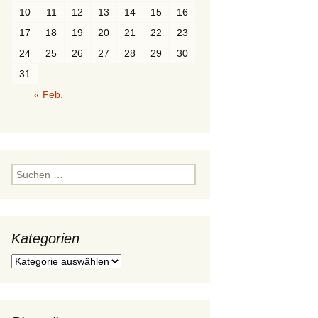
10
11
12
13
14
15
16
Würfel
Ordnungen
Polygone
Durchdringung
17
18
19
20
21
22
23
Prisma
Paare
24
25
26
27
28
29
30
31
Pyramide
« Feb.
Polyeder
Rotationskörper
Suchen
nach:
Kategorien
Kategorien