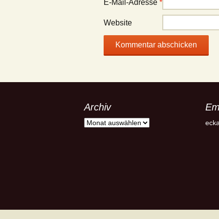
E-Mail-Adresse
*
Website
Archiv
Em
Archiv
ecka