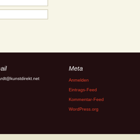
ail
Meta
rdt@kunstdirekt.net
Anmelden
Eintrags-Feed
Kommentar-Feed
WordPress.org