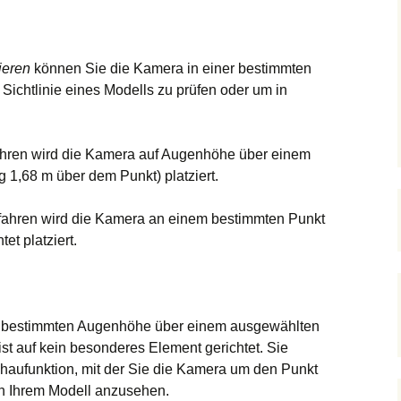
Bearbeiten
Vieleck
Schnittebenen
Drücken / Ziehen
Text
Links
Position
1001bit
Kreis
Folge mir!
Maßangaben
Favoriten
Gehen
SketchUcation
Bezier & Co.
ieren
können Sie die Kamera in einer bestimmten
Sichtlinie eines Modells zu prüfen oder um in
Radiergummi
Stile
Umschauen
Google
Follow me…
Skalieren
Schatten
Kreis(bogen)
ahren wird die Kamera auf Augenhöhe über einem
 1,68 m über dem Punkt) platziert.
Versatz
1001
fahren wird die Kamera an einem bestimmten Punkt
Verschneiden
Offset on surface
et platziert.
Verschieben
Mauern…
r bestimmten Augenhöhe über einem ausgewählten
ist auf kein besonderes Element gerichtet. Sie
chaufunktion, mit der Sie die Kamera um den Punkt
n Ihrem Modell anzusehen.