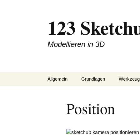
Zum
Inhalt
123 Sketch
springen
Modellieren in 3D
Allgemein
Grundlagen
Werkzeug
Downloads
Ableitungen
Zeichnen
Position
Blog
Achsen im Raum
Konstrukt
Impressum
Komponenten
Ändern
Linien / Flächen
Finish