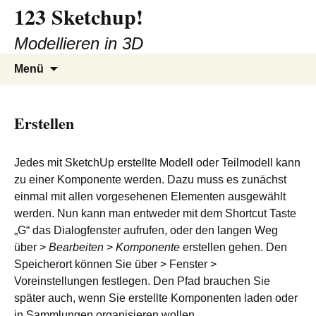
123 Sketchup!
Zum
Inhalt
Modellieren in 3D
springen
Suchen
Menü
nach:
Erstellen
Jedes mit SketchUp erstellte Modell oder Teilmodell kann
zu einer Komponente werden. Dazu muss es zunächst
einmal mit allen vorgesehenen Elementen ausgewählt
werden. Nun kann man entweder mit dem Shortcut Taste
„G“ das Dialogfenster aufrufen, oder den langen Weg
über >
Bearbeiten
>
Komponente
erstellen gehen. Den
Speicherort können Sie über > Fenster >
Voreinstellungen festlegen. Den Pfad brauchen Sie
später auch, wenn Sie erstellte Komponenten laden oder
in Sammlungen organisieren wollen.