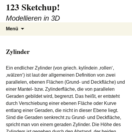
123 Sketchup!
Zum
Inhalt
Modellieren in 3D
springen
Suchen
Menü
nach:
Zylinder
Ein endlicher Zylinder (von griech. kylíndein ‚rollen‘,
‚wälzen‘) ist laut der allgemeinen Definition von zwei
parallelen, ebenen Flächen (Grund- und Deckfläche) und
einer Mantel- bzw. Zylinderfläche, die von parallelen
Geraden gebildet wird, begrenzt. Das heißt, er entsteht
durch Verschiebung einer ebenen Fläche oder Kurve
entlang einer Geraden, die nicht in dieser Ebene liegt.
Sind die Geraden senkrecht zu Grund- und Deckfläche,
spricht man von einem geraden Zylinder. Die Höhe des
Zylinders ist gegeben durch den Abstand der beiden